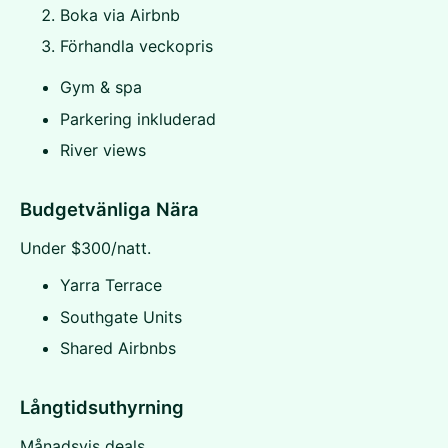
Boka via Airbnb
Förhandla veckopris
Gym & spa
Parkering inkluderad
River views
Budgetvänliga Nära
Under $300/natt.
Yarra Terrace
Southgate Units
Shared Airbnbs
Långtidsuthyrning
Månadsvis deals.