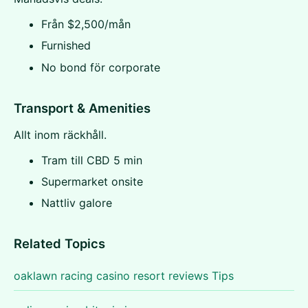
Från $2,500/mån
Furnished
No bond för corporate
Transport & Amenities
Allt inom räckhåll.
Tram till CBD 5 min
Supermarket onsite
Nattliv galore
Related Topics
oaklawn racing casino resort reviews Tips