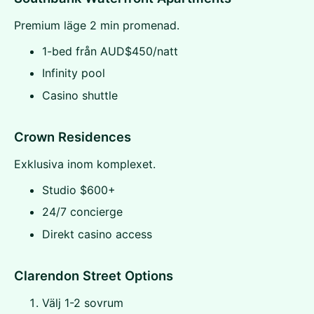
Premium läge 2 min promenad.
1-bed från AUD$450/natt
Infinity pool
Casino shuttle
Crown Residences
Exklusiva inom komplexet.
Studio $600+
24/7 concierge
Direkt casino access
Clarendon Street Options
Välj 1-2 sovrum