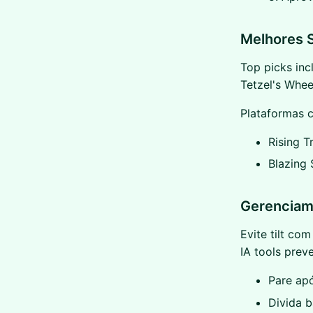
Melhores 
Top picks inc
Tetzel's Whee
Plataformas c
Rising T
Blazing
Gerenciam
Evite tilt co
IA tools prev
Pare ap
Divida b