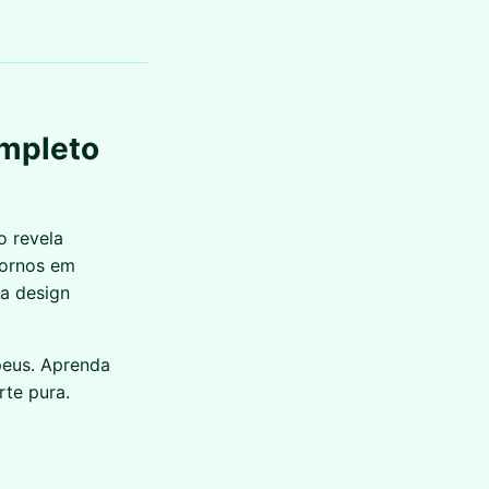
ompleto
o revela
etornos em
a design
peus. Aprenda
rte pura.