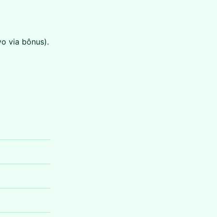
o via bônus).