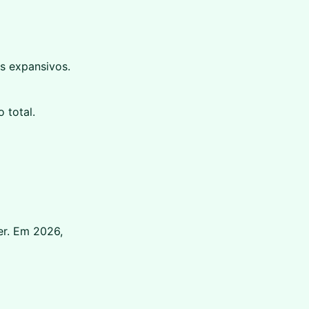
ds expansivos.
 total.
er. Em 2026,