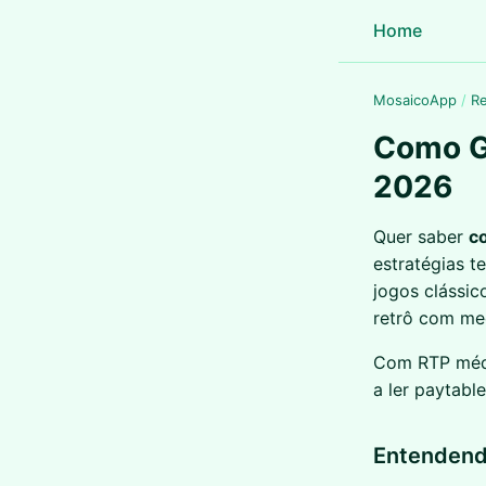
Home
MosaicoApp
/
R
Como G
2026
Quer saber
c
estratégias t
jogos clássic
retrô com mec
Com RTP médio
a ler paytabl
Entendendo