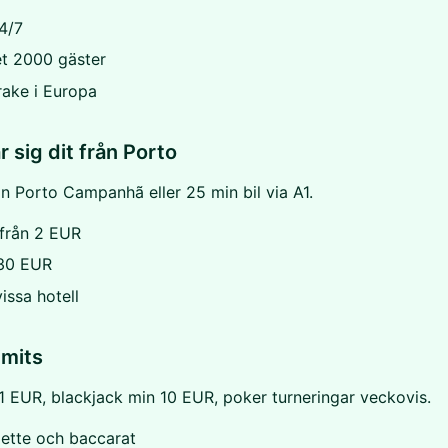
4/7
et 2000 gäster
rake i Europa
 sig dit från Porto
ån Porto Campanhã eller 25 min bil via A1.
r från 2 EUR
 30 EUR
vissa hotell
imits
01 EUR, blackjack min 10 EUR, poker turneringar veckovis.
lette och baccarat