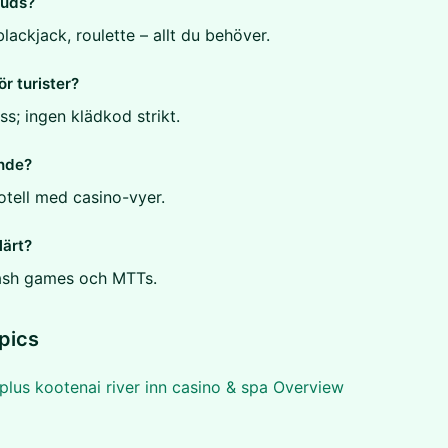
juds?
blackjack, roulette – allt du behöver.
ör turister?
ss; ingen klädkod strikt.
nde?
hotell med casino-vyer.
lärt?
cash games och MTTs.
pics
plus kootenai river inn casino & spa Overview