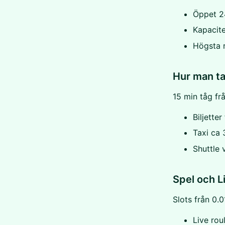
Öppet 2
Kapacit
Högsta 
Hur man tar
15 min tåg fr
Biljette
Taxi ca
Shuttle 
Spel och L
Slots från 0.
Live rou