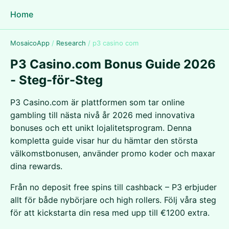
Home
MosaicoApp
/
Research
/
p3 casino com
P3 Casino.com Bonus Guide 2026
- Steg-för-Steg
P3 Casino.com är plattformen som tar online
gambling till nästa nivå år 2026 med innovativa
bonuses och ett unikt lojalitetsprogram. Denna
kompletta guide visar hur du hämtar den största
välkomstbonusen, använder promo koder och maxar
dina rewards.
Från no deposit free spins till cashback – P3 erbjuder
allt för både nybörjare och high rollers. Följ våra steg
för att kickstarta din resa med upp till €1200 extra.