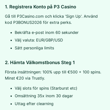
1. Registrera Konto på P3 Casino
Gå till P3Casino.com och klicka 'Sign Up'. Använd
kod P3BONUS2026 för extra perks.
Bekräfta e-post inom 60 sekunder
Välj valuta: EUR/GBP/USD
Sätt personliga limits
2. Hämta Välkomstbonus Steg 1
Första insättningen: 100% upp till €500 + 100 spins.
Minst €20 via Trustly.
Välj slots för spins (Starburst etc)
Omsättning 35x inom 30 dagar
Uttag efter clearning