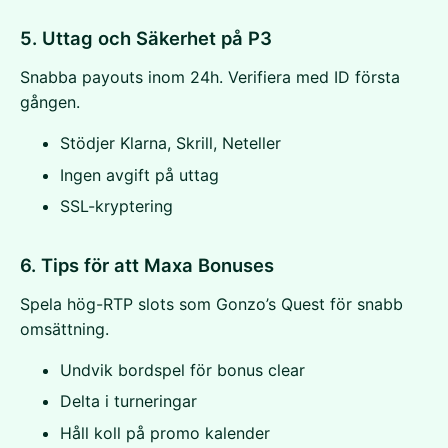
5. Uttag och Säkerhet på P3
Snabba payouts inom 24h. Verifiera med ID första
gången.
Stödjer Klarna, Skrill, Neteller
Ingen avgift på uttag
SSL-kryptering
6. Tips för att Maxa Bonuses
Spela hög-RTP slots som Gonzo’s Quest för snabb
omsättning.
Undvik bordspel för bonus clear
Delta i turneringar
Håll koll på promo kalender