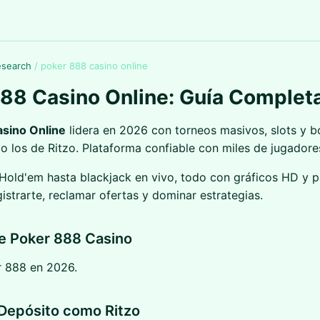
esearch
/
poker 888 casino online
88 Casino Online: Guía Complet
sino Online
lidera en 2026 con torneos masivos, slots y b
 los de Ritzo. Plataforma confiable con miles de jugadores
old'em hasta blackjack en vivo, todo con gráficos HD y p
istrarte, reclamar ofertas y dominar estrategias.
e Poker 888 Casino
r 888 en 2026.
Depósito como Ritzo