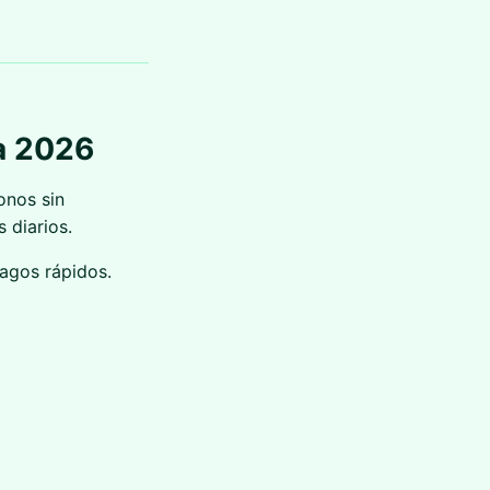
a 2026
onos sin
 diarios.
agos rápidos.