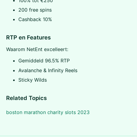
100% tot €250
200 free spins
Cashback 10%
RTP en Features
Waarom NetEnt excelleert:
Gemiddeld 96.5% RTP
Avalanche & Infinity Reels
Sticky Wilds
Related Topics
boston marathon charity slots 2023