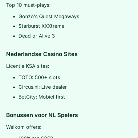
Top 10 must-plays:
Gonzo's Quest Megaways
Starburst XXXtreme
Dead or Alive 3
Nederlandse Casino Sites
Licentie KSA sites:
TOTO: 500+ slots
Circus.nl: Live dealer
BetCity: Mobiel first
Bonussen voor NL Spelers
Welkom offers: