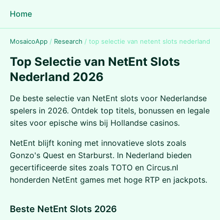
Home
MosaicoApp
/
Research
/
top selectie van netent slots nederland
Top Selectie van NetEnt Slots
Nederland 2026
De beste selectie van NetEnt slots voor Nederlandse
spelers in 2026. Ontdek top titels, bonussen en legale
sites voor epische wins bij Hollandse casinos.
NetEnt blijft koning met innovatieve slots zoals
Gonzo's Quest en Starburst. In Nederland bieden
gecertificeerde sites zoals TOTO en Circus.nl
honderden NetEnt games met hoge RTP en jackpots.
Beste NetEnt Slots 2026