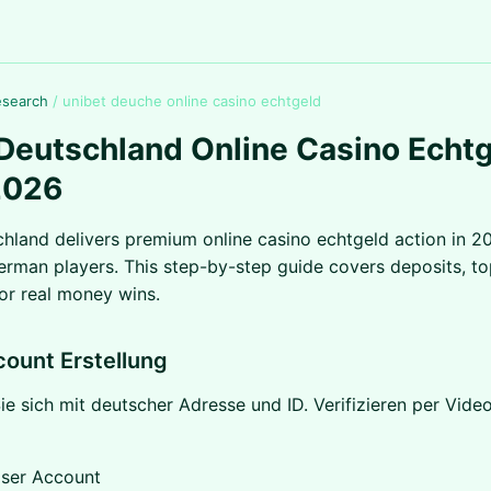
esearch
/
unibet deuche online casino echtgeld
Deutschland Online Casino Echt
2026
hland delivers premium online casino echtgeld action in 20
rman players. This step-by-step guide covers deposits, t
or real money wins.
count Erstellung
Sie sich mit deutscher Adresse und ID. Verifizieren per Vide
oser Account