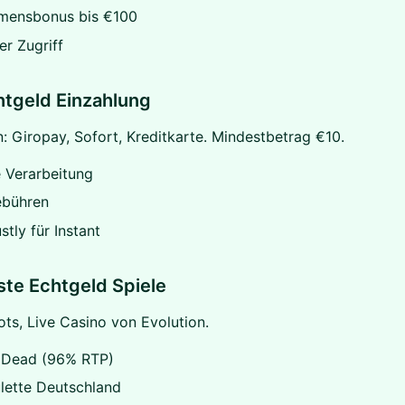
mensbonus bis €100
er Zugriff
htgeld Einzahlung
 Giropay, Sofort, Kreditkarte. Mindestbetrag €10.
 Verarbeitung
ebühren
stly für Instant
ste Echtgeld Spiele
ots, Live Casino von Evolution.
 Dead (96% RTP)
lette Deutschland