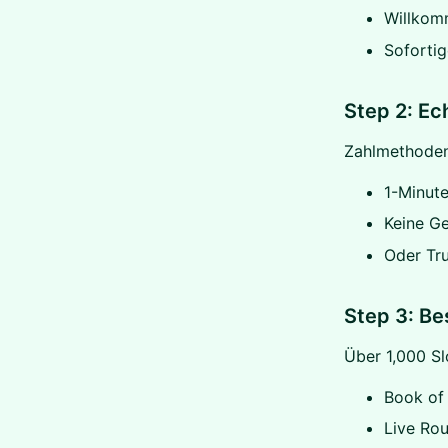
Willkom
Sofortig
Step 2: Ec
Zahlmethoden:
1-Minute
Keine G
Oder Tru
Step 3: Be
Über 1,000 Sl
Book of
Live Rou