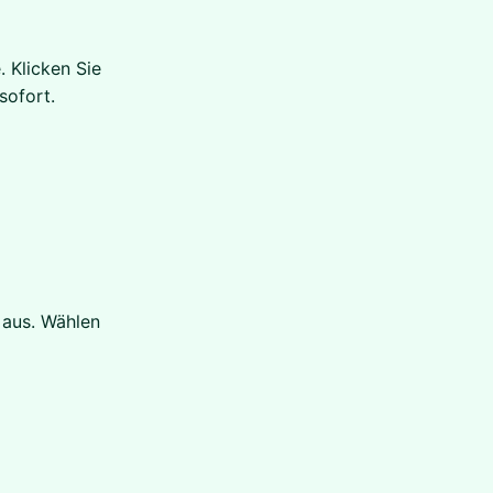
. Klicken Sie
sofort.
 aus. Wählen