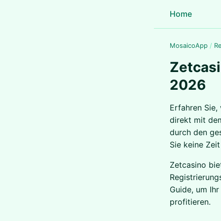
Home
MosaicoApp
/
R
Zetcasi
2026
Erfahren Sie,
direkt mit de
durch den ges
Sie keine Zeit
Zetcasino bie
Registrierung
Guide, um Ihr
profitieren.