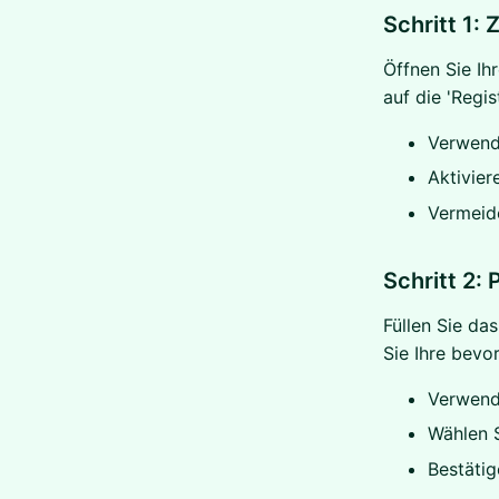
Schritt 1:
Öffnen Sie Ih
auf die 'Regi
Verwend
Aktivier
Vermeid
Schritt 2:
Füllen Sie da
Sie Ihre bev
Verwende
Wählen S
Bestätig