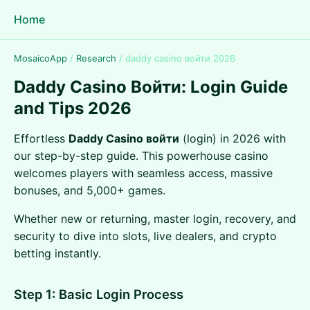
Home
MosaicoApp
/
Research
/
daddy casino войти 2026
Daddy Casino Войти: Login Guide
and Tips 2026
Effortless
Daddy Casino войти
(login) in 2026 with
our step-by-step guide. This powerhouse casino
welcomes players with seamless access, massive
bonuses, and 5,000+ games.
Whether new or returning, master login, recovery, and
security to dive into slots, live dealers, and crypto
betting instantly.
Step 1: Basic Login Process