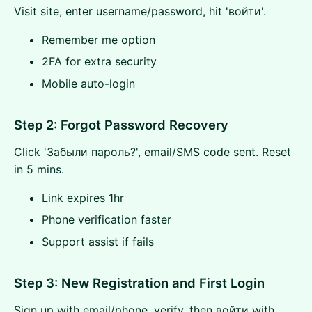
Visit site, enter username/password, hit 'войти'.
Remember me option
2FA for extra security
Mobile auto-login
Step 2: Forgot Password Recovery
Click 'Забыли пароль?', email/SMS code sent. Reset
in 5 mins.
Link expires 1hr
Phone verification faster
Support assist if fails
Step 3: New Registration and First Login
Sign up with email/phone, verify, then войти with