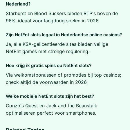
Nederland?
Starburst en Blood Suckers bieden RTP's boven de
96%, ideaal voor langdurig spelen in 2026.
Zijn NetEnt slots legaal in Nederlandse online casinos?
Ja, alle KSA-gelicentieerde sites bieden veilige
NetEnt games met strenge regulering.
Hoe krijg ik gratis spins op NetEnt slots?
Via welkomstbonussen of promoties bij top casinos;
check altijd de voorwaarden in 2026.
Welke mobiele NetEnt slots zijn het best?
Gonzo's Quest en Jack and the Beanstalk
optimaliseren perfect voor smartphones.