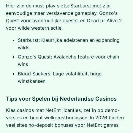
Hier zijn de must-play slots: Starburst met zijn
eenvoudige maar verslavende gameplay, Gonzo's
Quest voor avontuurlijke quests, en Dead or Alive 2
voor wilde western actie.
Starburst: Kleurrijke edelstenen en expanding
wilds
Gonzo's Quest: Avalanche feature voor chain
wins
Blood Suckers: Lage volatiliteit, hoge
winstkansen
Tips voor Spelen bij Nederlandse Casinos
Kies casinos met NetEnt licenties, zet in op demo-
versies en benut welkomstbonussen. In 2026 bieden
veel sites no-deposit bonuses voor NetEnt games.