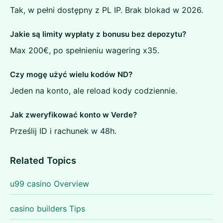
Tak, w pełni dostępny z PL IP. Brak blokad w 2026.
Jakie są limity wypłaty z bonusu bez depozytu?
Max 200€, po spełnieniu wagering x35.
Czy mogę użyć wielu kodów ND?
Jeden na konto, ale reload kody codziennie.
Jak zweryfikować konto w Verde?
Prześlij ID i rachunek w 48h.
Related Topics
u99 casino Overview
casino builders Tips