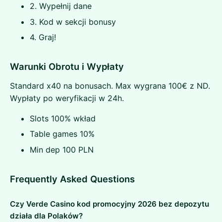
2. Wypełnij dane
3. Kod w sekcji bonusy
4. Graj!
Warunki Obrotu i Wypłaty
Standard x40 na bonusach. Max wygrana 100€ z ND.
Wypłaty po weryfikacji w 24h.
Slots 100% wkład
Table games 10%
Min dep 100 PLN
Frequently Asked Questions
Czy Verde Casino kod promocyjny 2026 bez depozytu
działa dla Polaków?