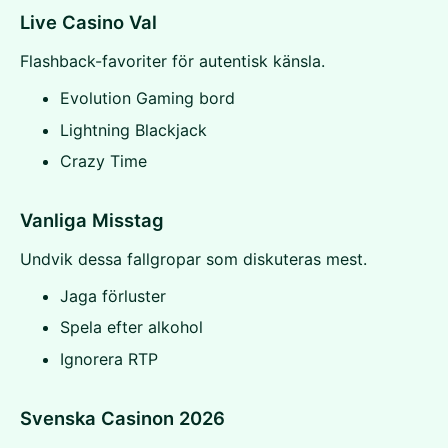
Live Casino Val
Flashback-favoriter för autentisk känsla.
Evolution Gaming bord
Lightning Blackjack
Crazy Time
Vanliga Misstag
Undvik dessa fallgropar som diskuteras mest.
Jaga förluster
Spela efter alkohol
Ignorera RTP
Svenska Casinon 2026